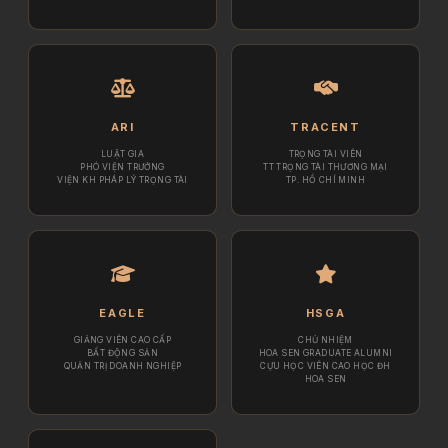
ARI
TRACENT
LUẬT GIA
TRỌNG TÀI VIÊN
PHÓ VIỆN TRƯỞNG
TT TRỌNG TÀI THƯƠNG MẠI
VIỆN KH PHÁP LÝ TRỌNG TÀI
TP. HỒ CHÍ MINH
EAGLE
HSGA
GIẢNG VIÊN CAO CẤP
CHỦ NHIỆM
BẤT ĐỘNG SẢN
HOA SEN GRADUATE ALUMNI
QUẢN TRỊ DOANH NGHIỆP
CỰU HỌC VIÊN CAO HỌC ĐH
HOA SEN