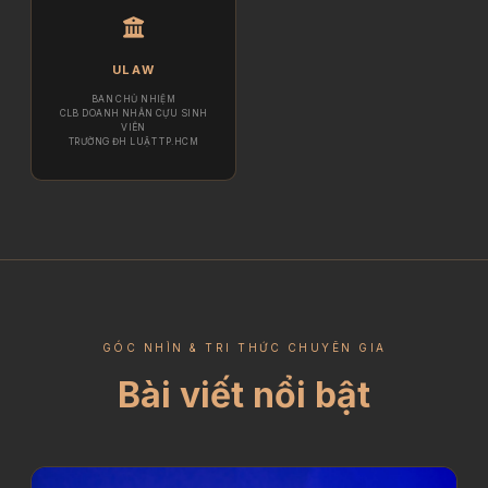
ULAW
BAN CHỦ NHIỆM
CLB DOANH NHÂN CỰU SINH
VIÊN
TRƯỜNG ĐH LUẬT TP.HCM
GÓC NHÌN & TRI THỨC CHUYÊN GIA
Bài viết nổi bật