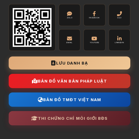
ZALO
FACEBOOK
GỌI
EMAIL
YOUTUBE
LINKEDIN
LƯU DANH BẠ
BẢN ĐỒ VĂN BẢN PHÁP LUẬT
BẢN ĐỒ TMĐT VIỆT NAM
THI CHỨNG CHỈ MÔI GIỚI BĐS