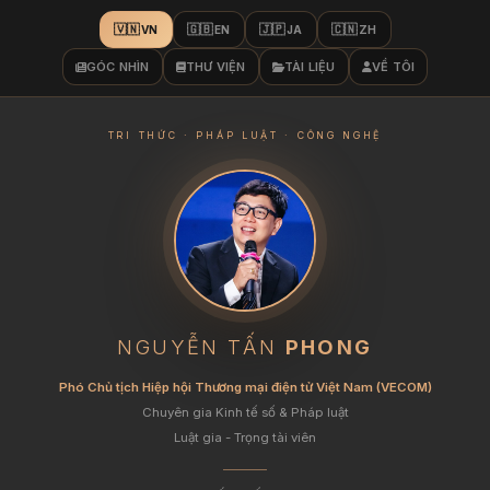
🇻🇳
🇬🇧
🇯🇵
🇨🇳
VN
EN
JA
ZH
GÓC NHÌN
THƯ VIỆN
TÀI LIỆU
VỀ TÔI
TRI THỨC · PHÁP LUẬT · CÔNG NGHỆ
NGUYỄN TẤN
PHONG
Phó Chủ tịch Hiệp hội Thương mại điện tử Việt Nam (VECOM)
Chuyên gia Kinh tế số & Pháp luật
Luật gia - Trọng tài viên