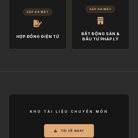
SẮP RA MẮT
SẮP RA MẮT
BẤT ĐỘNG SẢN &
HỢP ĐỒNG ĐIỆN TỬ
ĐẦU TƯ PHÁP LÝ
KHO TÀI LIỆU CHUYÊN MÔN
TẢI VỀ NGAY