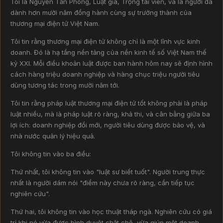
Tôi là Nguyễn Tấn Phong, Luật gia, Trọng tài viên, và là người đã
dành hơn mười năm đồng hành cùng sự trưởng thành của
thương mại điện tử Việt Nam.
Tôi tin rằng thương mại điện tử không chỉ là một lĩnh vực kinh
doanh. Đó là hạ tầng nền tảng của nền kinh tế số Việt Nam thế
kỷ XXI. Mỗi điều khoản luật được ban hành hôm nay sẽ định hình
cách hàng triệu doanh nghiệp và hàng chục triệu người tiêu
dùng tương tác trong mười năm tới.
Tôi tin rằng pháp luật thương mại điện tử tốt không phải là pháp
luật nhiều, mà là pháp luật rõ ràng, khả thi, và cân bằng giữa ba
lợi ích: doanh nghiệp đổi mới, người tiêu dùng được bảo vệ, và
nhà nước quản lý hiệu quả.
Tôi không tin vào ba điều:
Thứ nhất, tôi không tin vào "luật sư biết tuốt". Người trung thực
nhất là người dám nói "điểm này chưa rõ ràng, cần tiếp tục
nghiên cứu".
Thứ hai, tôi không tin vào học thuật tháp ngà. Nghiên cứu có giá
trị khi nó vừa được bình duyệt chặt chẽ, vừa giúp một doanh