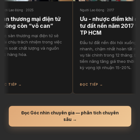
Lao Động · 2025
Người Lao Động · 2017
 thương mại điện tử
Ưu - nhược điểm khi đầu
ng còn “vô can”
tư đất nền năm 2017 tại
TP HCM
àn thương mại điện tử sẽ
chịu trách nhiệm trong việc
Đầu tư đất nền đòi hỏi xuống tiền
soát chất lượng và nguồn
nhanh, chậm nhất hoàn tất nghĩa
hàng hóa.
vụ tài chính trong 12 tháng; bù lại
tiềm năng tăng giá theo thời gian,
kỳ vọng lợi nhuận 15-20%.
TIẾP →
ĐỌC TIẾP →
Đọc Góc nhìn chuyên gia — phân tích chuyên
sâu →