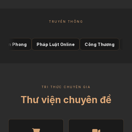
TRUYỀN THÔNG
hong
Pháp Luật Online
Công Thương
Thời báo 
TRI THỨC CHUYÊN GIA
Thư viện chuyên đề