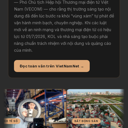
— Phó Chủ tịch Hiệp hội Thương mại điện tử Việt
Nam (VECOM) — cho rằng thị trường sáng tạo nội
dung đã đến lúc bước ra khỏi “vùng xám” tự phát để
vận hành minh bạch, chuyên nghiệp. Khi các luật
mới về an ninh mạng và thương mại điện tử có hiệu
lực từ 01/7/2026, KOL và nhà sáng tạo buộc phải
nâng chuẩn trách nhiệm với nội dung và quảng cáo
của mình.
Đọc toàn văn trên VietNamNet →
 TẾ SỐ
BẤT ĐỘNG SẢN