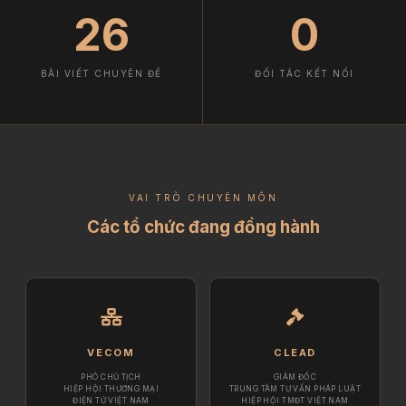
26
0
BÀI VIẾT CHUYÊN ĐỀ
ĐỐI TÁC KẾT NỐI
VAI TRÒ CHUYÊN MÔN
Các tổ chức đang đồng hành
VECOM
CLEAD
PHÓ CHỦ TỊCH
GIÁM ĐỐC
HIỆP HỘI THƯƠNG MẠI
TRUNG TÂM TƯ VẤN PHÁP LUẬT
ĐIỆN TỬ VIỆT NAM
HIỆP HỘI TMĐT VIỆT NAM