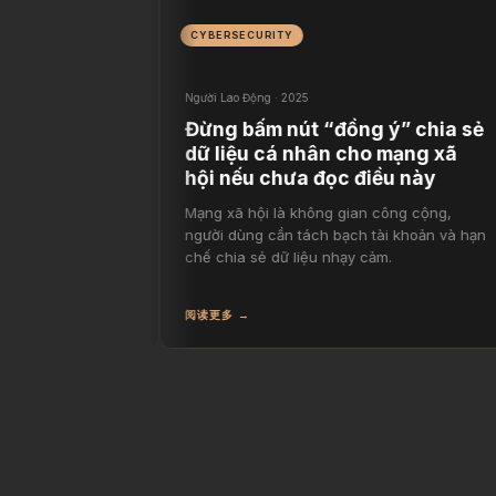
CYBERSECURITY
Người Lao Động · 2025
Ng
 tư đất
Đừng bấm nút “đồng ý” chia sẻ
C
CM
dữ liệu cá nhân cho mạng xã
hội nếu chưa đọc điều này
ền nhanh,
N
 chính trong
t
Mạng xã hội là không gian công cộng,
iá theo thời
người dùng cần tách bạch tài khoản và hạn
chế chia sẻ dữ liệu nhạy cảm.
阅读更多 →
阅