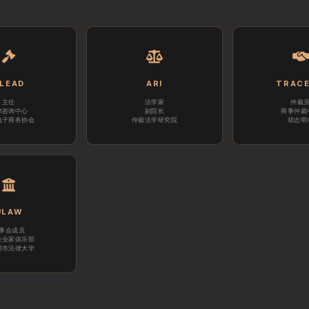
LEAD
ARI
TRAC
主任
法学家
仲裁
律咨询中心
副院长
商事仲裁
电子商务协会
仲裁法学研究院
胡志明
ULAW
事会成员
企业家俱乐部
明市法律大学