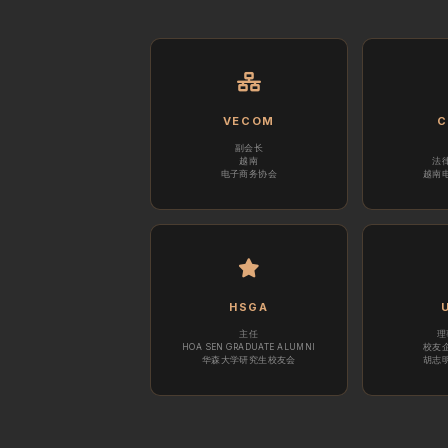
VECOM
C
副会长
越南
法
电子商务协会
越南
HSGA
主任
理
HOA SEN GRADUATE ALUMNI
校友
华森大学研究生校友会
胡志