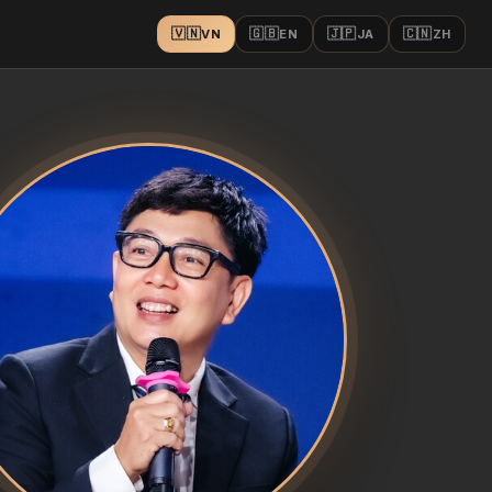
🇻🇳
🇬🇧
🇯🇵
🇨🇳
VN
EN
JA
ZH