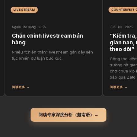
LIVESTREAM
COUNTERFEIT GOODS
ười Lao Động · 2025
Tuổi Trẻ · 2025
hấn chỉnh livestream bán
“Kiểm tra, xử lý
hàng
gian nan, mới đ
theo dõi”
hiều “chiến thần” livestream gần đây liên
ục khiến dư luận bức xúc.
Công tác kiểm tra, xử 
trường rất gian nan —
chợ chưa kịp kiểm tra 
báo qua Zalo, camera
读更多 →
阅读更多 →
阅读专家深度分析（越南语）→