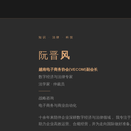
知识 · 法律 · 科技
阮晋
风
越南电子商务协会(VECOM)副会长
数字经济与法律专家
法学家 · 仲裁员
战略咨询
电子商务与商业自动化
十余年来陪伴企业深耕数字经济与法律领域， 我专注
助力企业高效运营、合规经营，并为走向国际做好准备