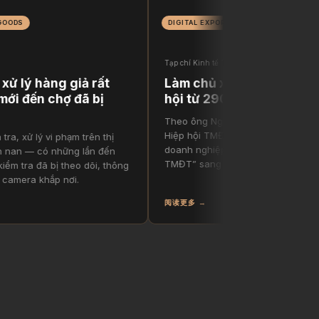
DIGITAL EXPORT
新
Tạp chí Kinh tế Tài chính · 2026
 hàng giả rất
Làm chủ xuất khẩu số để đón c
ến chợ đã bị
hội từ 290 tỷ USD
Theo ông Nguyễn Tấn Phong, Phó Chủ tịc
Hiệp hội TMĐT Việt Nam, đây là giai đoạn
lý vi phạm trên thị
doanh nghiệp Việt cần chuyển từ “tham gi
 có những lần đến
TMĐT” sang “làm chủ xuất khẩu số”.
đã bị theo dõi, thông
 khắp nơi.
阅读更多 →